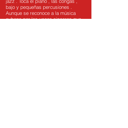
jazz . Toca el piano , las congas ,
bajo y pequeñas percusiones .
Aunque se reconoce a la música
cubana por las voces sinceras que
vienen para buscar el alma, la de
Carlos Placeres es mas completa.
Gracias a su experiencia de sonero,
rumbero, bolerista y trovador.En
Cuba paso a la televisión y la radio
como cantante de un grupo de salsa
conocido « La Calle » formando
parte de la empresa profesional
BENNY MORÉ. Hizo giras por todo
el pais , Camagüey , Cienfuegos ,
Matanzas , La Habana en centros
culturales como El palacio de la
Salsa , anfiteatro de Marianao , La
casa del Joven Creados entre otros
.Carlos aprendió la música
afrocubana con el grupo « Ire Ashe »
y con Jorge Dixon-Davis (Chiqui)
profesor , percusionista, coreógrafo