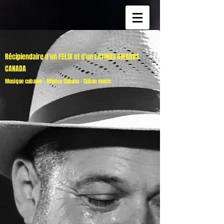
Récipiendaire d'un FELIX et d'un LATINOS AWARDS
CANADA
Musique cubaine - Música Cubana - Cuban music